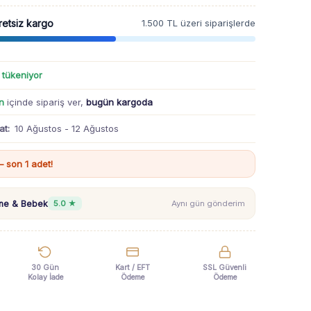
retsiz kargo
1.500 TL üzeri siparişlerde
ı tükeniyor
n
içinde sipariş ver,
bugün kargoda
at:
10 Ağustos - 12 Ağustos
 son 1 adet!
nne & Bebek
5.0 ★
Aynı gün gönderim
30 Gün
Kart / EFT
SSL Güvenli
Kolay İade
Ödeme
Ödeme