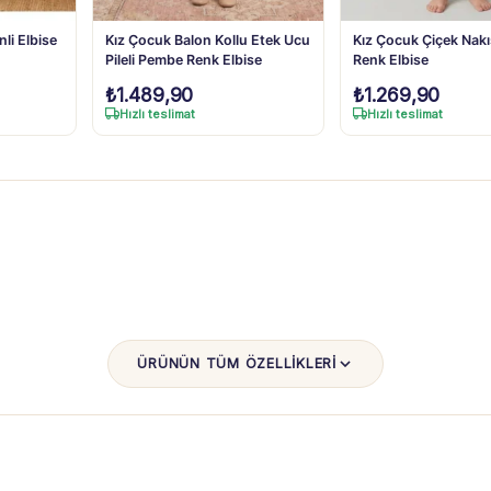
li Elbise
Kız Çocuk Balon Kollu Etek Ucu
Kız Çocuk Çiçek Nakı
Pileli Pembe Renk Elbise
Renk Elbise
₺
1.489,90
₺
1.269,90
Hızlı teslimat
Hızlı teslimat
ÜRÜNÜN TÜM ÖZELLİKLERİ