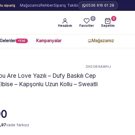
Mağazamız
Rehber
Sipariş Takibi
0536 616 61 28
u sipariş
0
0
Hesabım
Favoriler
Sepetim
 Gelenler
Kampanyalar
Mağazamız
YENİ
2H2OB6AWHJ
u Are Love Yazılı – Dufy Baskılı Cep
Elbise – Kapşonlu Uzun Kollu – Sweatli
90
,97
vade farksız