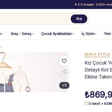
★ 5.0 Google
· 2.500+ mutl
Ara
m
Araç - Gereç
Çocuk Ayakkabıları
İç Giyim
Yeni
lı…
SEALY STYLE
Kız Çocuk Yo
Detaylı Kot 
Elbise Takım
1
/
2
₺
869,
3 taksit ×
₺
289