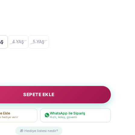
AŞ
4 YAŞ
5 YAŞ
SEPETE EKLE
e Ekle
WhatsApp ile Sipariş
e hediye verir
Hızlı, kolay, güvenli
🎁 Hediye listesi nedir?