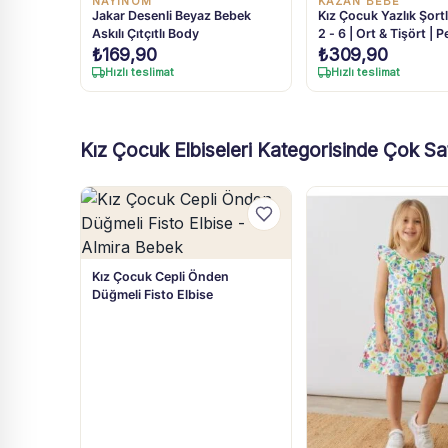
NAYİNOM
KAZAN BEBE
Jakar Desenli Beyaz Bebek
Kız Çocuk Yazlık Şortl
Askılı Çıtçıtlı Body
2 - 6 | Ort & Tişört |
Siyah
₺
169,90
₺
309,90
Hızlı teslimat
Hızlı teslimat
Kız Çocuk Elbiseleri Kategorisinde Çok Sa
Kız Çocuk Cepli Önden
Düğmeli Fisto Elbise