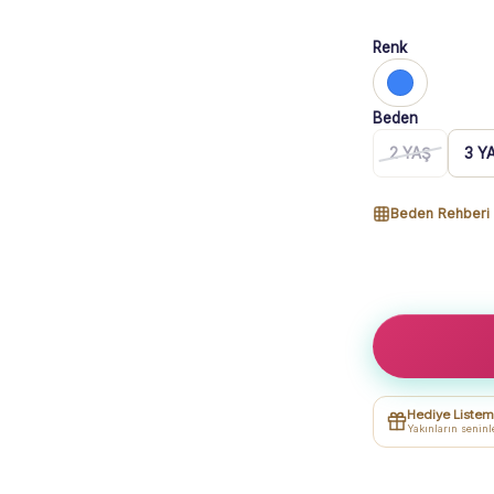
Renk
Beden
2 YAŞ
3 Y
Beden Rehberi
Kız
Çocuk
You
Are
Love
Yazılı
Hediye Listem
-
Yakınların seninl
Dufy
Baskılı