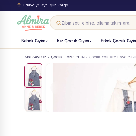
Türkiye'ye aynı gün kargo
Bebek Giyim
Kız Çocuk Giyim
Erkek Çocuk Giyi
Ana Sayfa
›
Kız Çocuk Elbiseleri
›
Kız Çocuk You Are Love Yazı