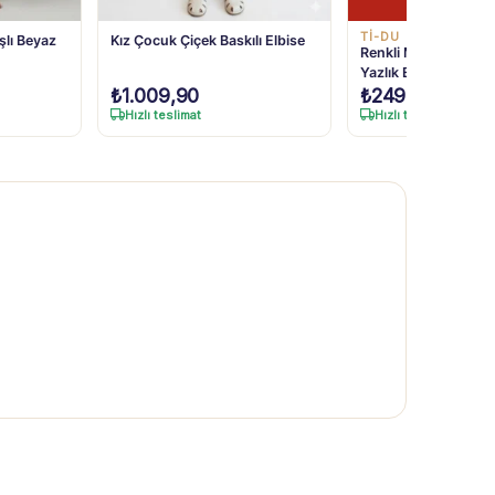
Son 1 Ürü
Tİ-DU KİDS
şlı Beyaz
Kız Çocuk Çiçek Baskılı Elbise
Renkli Meyve Desenl
Yazlık Elbise - %10
₺
1.009,90
₺
249,90
Kumaşlı Ve Eğlenceli
Hızlı teslimat
Hızlı teslimat