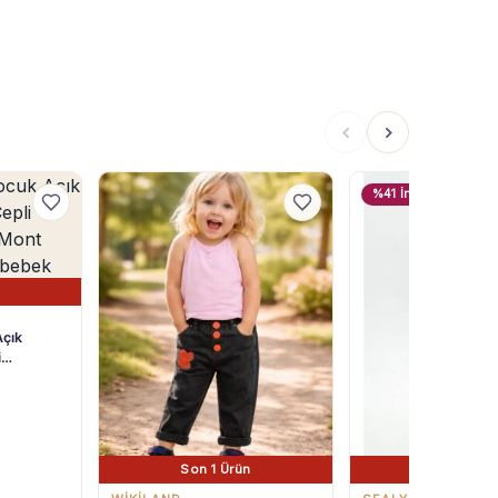
%41 İndirim
Açık
i
t 6 Ay-3
Son 1 Ürün
Son 1 Ürü