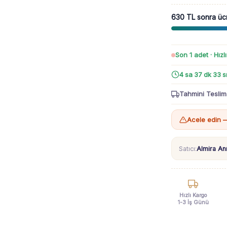
Cep
630 TL sonra üc
Detaylı
Kot
Elbise
-
Son 1 adet · Hızl
Kapşonlu
4 sa 37 dk 31 s
Uzun
Kollu
Tahmini Teslim
-
Sweatli
Acele edin —
Elbise
Takım
Satıcı:
Almira A
adet
Hızlı Kargo
1-3 İş Günü