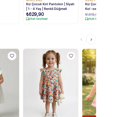
WİKİLAND
SEALY STYLE
Kız Çocuk Kot Pantolon | Siyah
Kız Çocuk Mickey - Kot Elbise -
| 1 - 4 Yaş | Renkli Düğmeli
Kol -sweat- Elbise 
₺
889,9
₺
629,90
₺
1.519,90
Hızlı teslimat
Hızlı teslimat