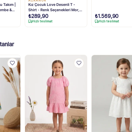
AZRANUR
u Takım |
Kız Çocuk Love Desenli T -
 Pembe &
Shirt - Renk Seçenekleri Mor,
Pembe, Mavi - Pamuk Malzeme
₺
289,90
₺
1.569,90
- Günlük Kullanım - Sevimli
Hızlı teslimat
Hızlı teslimat
Detaylar
tanlar