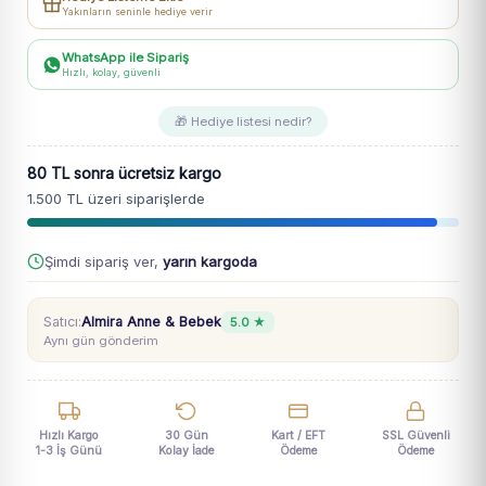
Kot
Yakınların seninle hediye verir
Pantolon
adet
WhatsApp ile Sipariş
Hızlı, kolay, güvenli
🎁 Hediye listesi nedir?
80 TL sonra ücretsiz kargo
1.500 TL üzeri siparişlerde
Şimdi sipariş ver,
yarın kargoda
Satıcı:
Almira Anne & Bebek
5.0 ★
Aynı gün gönderim
Hızlı Kargo
30 Gün
Kart / EFT
SSL Güvenli
1-3 İş Günü
Kolay İade
Ödeme
Ödeme