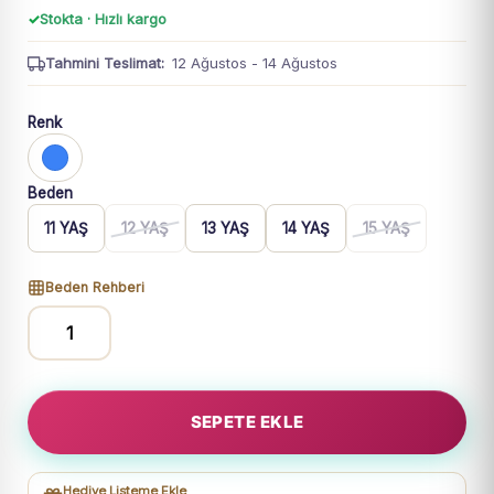
Stokta · Hızlı kargo
Tahmini Teslimat:
12 Ağustos - 14 Ağustos
Renk
Beden
11 YAŞ
12 YAŞ
13 YAŞ
14 YAŞ
15 YAŞ
Beden Rehberi
Kız
Çocuk
Taş
SEPETE EKLE
Detaylı
Geniş
Paçalı
Hediye Listeme Ekle