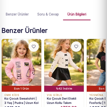
Benzer Ürünler
Soru & Cevap
Ürün Bilgileri
Benzer Ürünler
Son 1 Ürün
%42 İndirim
Son 2
CMK KİDS
VIA GİRLS
YESMİNA
Kız Çocuk Sweatshirt |
Kız Çocuk Deri Etekli
Kız Çocuk Si
3 Yaş | Pudra | Uzun Kol
Uzun Kollu Takım
Fosforlu | 1