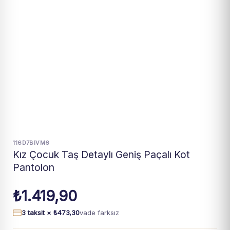
116D7BIVM6
Kız Çocuk Taş Detaylı Geniş Paçalı Kot
Pantolon
₺
1.419,90
3 taksit ×
₺
473,30
vade farksız