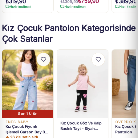
₺
759,90
₺
319,90
₺
389,90
₺
1.309,90
Hızlı teslimat
Hızlı teslimat
Hızlı teslim
Kız Çocuk Pantolon Kategorisinde
Çok Satanlar
Son 1 Ürün
ENES BABY
OVERDO Kİ
Kız Çocuk Göz Ve Kalp
Kız Çocuk Fiyonk
Kız Çocuk B
Baskılı Tayt - Siyah
Işlemeli Garson Boy Bol
Pantolon
Renk - Beli Lastikli - Göz
🔥
26
kişi satın aldı
Paçalı Kot Pantolon