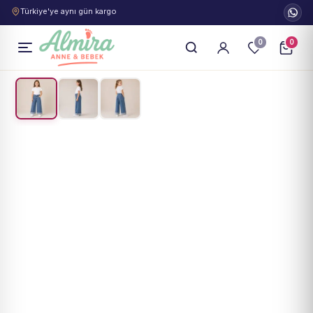
Türkiye'ye aynı gün kargo
0
0
1
/
3