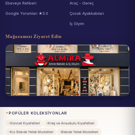
Ebeveyn Rehberi
Araç - Gereç
Google Yorumları ★5.0
Çocuk Ayakkabıları
İç Giyim
Mağazamızı Ziyaret Edin
Eynesil / Giresun
Pazartesi–Cumartesi 09:00–19:00
POPÜLER KOLEKSIYONLAR
Sünnet Kıyafetleri
Kreş ve Anaokulu Kıyafetleri
Kız Bebek Yelek Modelleri
Bebek Yelek Modelleri