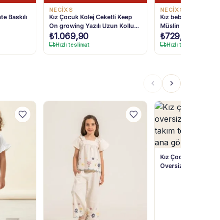
NECİXS
NECİXS
te Baskılı
Kız Çocuk Kolej Ceketli Keep
Kız bebek Bebe Yaka
On growing Yazılı Uzun Kollu
Müslin Kumaş Panto
₺
1.069,90
₺
729,90
sweat Pantolon Takım
Hızlı teslimat
Hızlı teslimat
Kız Çocuk Çiçek Nakı
Oversize Tişört ve K
Takım