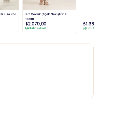
lı Kısa Kol
Kız Çocuk Çiçek Nakışlı 2' li
takım
₺
2.079,90
₺
1.389,90
Hızlı teslimat
Hızlı teslimat