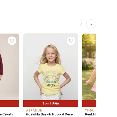
Son 1 Ürün
Son 1 Ürü
AZRANUR
Tİ-DU KİDS
 Ceketli
Gözlüklü Baskılı Tropikal Desen
Renkli Meyve Desenl