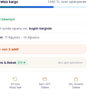
retsiz kargo
1.500 TL üzeri siparişlerde
ı tükeniyor
n
içinde sipariş ver,
bugün kargoda
at:
11 Ağustos - 13 Ağustos
 son 2 adet!
nne & Bebek
5.0 ★
Aynı gün gönderim
30 Gün
Kart / EFT
SSL Güvenli
Kolay İade
Ödeme
Ödeme