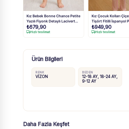
Kız Bebek Bonne Chance Petite
Kız Çocuk Kolları Çiçe
Yazılı Fiyonk Detaylı Lacivert
Tişört Fitilli İspanyol 
₺
679,90
₺
949,90
Taytlı Takım 9 Ay-4 Yaş
Pantolon Takım
Hızlı teslimat
Hızlı teslimat
Ürün Bilgileri
RENK
BEDEN
VİZON
12-18 AY, 18-24 AY,
9-12 AY
Daha Fazla Keşfet