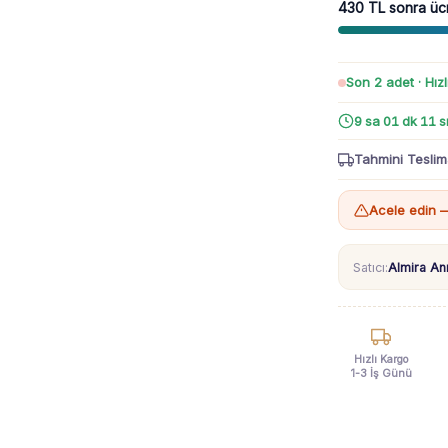
Lü
430 TL sonra üc
Takım
adet
Son 2 adet · Hızl
9 sa 01 dk 09 s
Tahmini Teslim
Acele edin —
Satıcı:
Almira A
Hızlı Kargo
1-3 İş Günü