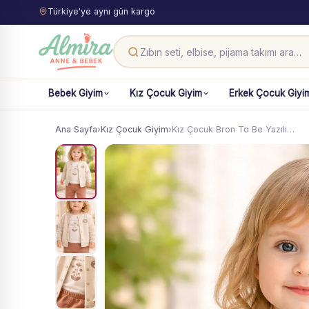
Türkiye'ye aynı gün kargo
Bebek Giyim
Kız Çocuk Giyim
Erkek Çocuk Giyi
Ana Sayfa
›
Kız Çocuk Giyim
›
Kız Çocuk Bron To Be Yazılı…