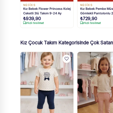
NECİXS
NECİXS
Kız Bebek Flower Princess Kolej
Kız Bebek Pembe Müs
Ceketli 3lü Takım 9-24 Ay
Gömlekli Pantolonlu 2
₺
939,90
₺
729,90
6-24 Ay
Hızlı teslimat
Hızlı teslimat
Kız Çocuk Takım Kategorisinde Çok Satan