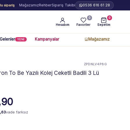
Mağazamız
Rehber
Sipariş Takibi
0536 616 61 28
u sipariş
0
0
Hesabım
Favoriler
Sepetim
 Gelenler
Kampanyalar
Mağazamız
YENİ
ZPDNLV4P8G
on To Be Yazılı Kolej Ceketli Badili 3 Lü
,90
,63
vade farksız