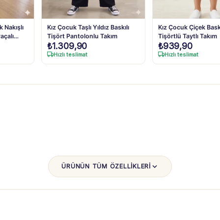
k Nakışlı
Kız Çocuk Taşlı Yıldız Baskılı
Kız Çocuk Çiçek Baskı
Paçalı
Tişört Pantolonlu Takım
Tişörtlü Taytlı Takım
₺
1.309,90
₺
939,90
Hızlı teslimat
Hızlı teslimat
ÜRÜNÜN TÜM ÖZELLİKLERİ