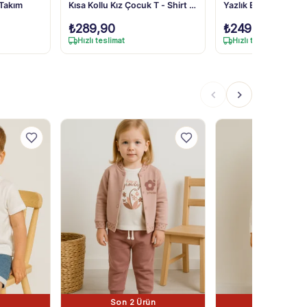
 Takım
Kısa Kollu Kız Çocuk T - Shirt -
Yazlık Elbise - %10
Mor, 3 - 4 Yaş
Kumaşlı Ve Eğlenceli
₺
289,90
₺
249,90
Hızlı teslimat
Hızlı teslimat
Son 2 Ürün
Son 1 Ürü