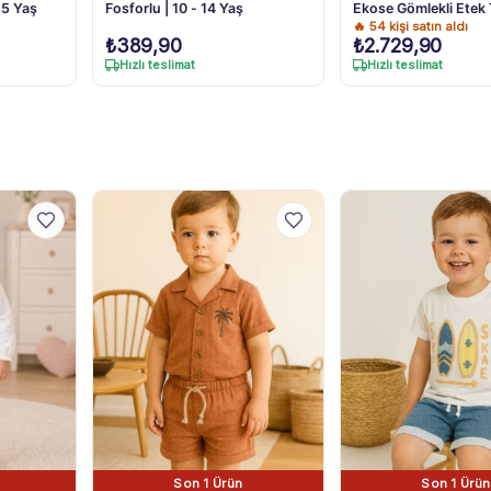
- 5 Yaş
Fosforlu | 10 - 14 Yaş
Ekose Gömlekli Etek
🔥
54
kişi satın aldı
₺
389,90
₺
2.729,90
Hızlı teslimat
Hızlı teslimat
Son 1 Ürün
Son 1 Ürün