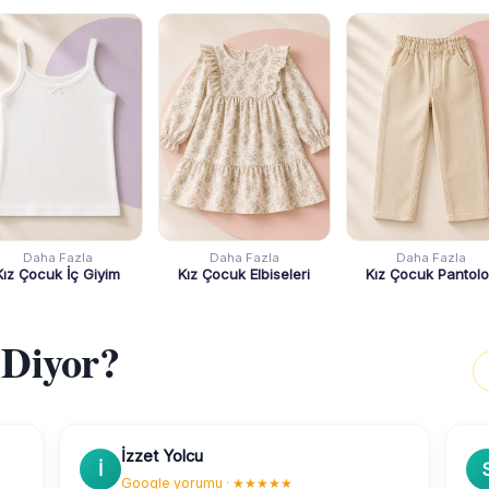
Daha Fazla
Daha Fazla
Daha Fazla
Kız Çocuk İç Giyim
Kız Çocuk Elbiseleri
Kız Çocuk Pantol
 Diyor?
İzzet Yolcu
İ
Google yorumu · ★★★★★