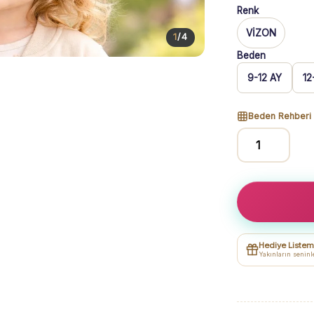
Renk
VİZON
1
/
4
Beden
9-12 AY
12
Beden Rehberi
Kız
Çocuk
Bron
To
Be
Yazılı
Hediye Listem
Kolej
Yakınların seninl
Ceketli
Badili
3