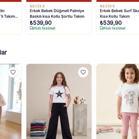
NECİXS
NECİXS
lin
Erkek Bebek Düğmeli Palmiye
Erkek Bebek Surf Ska
’li Takım
Baskılı kısa Kollu Şortlu Takım
Kısa Kollu Takım
₺
539,90
₺
539,90
Hızlı teslimat
Hızlı teslimat
lar