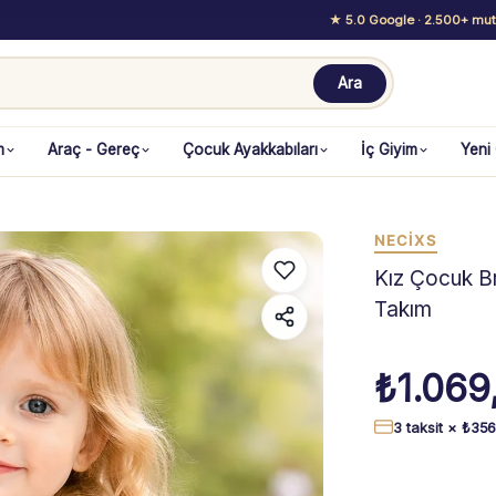
★ 5.0 Google
· 2.500+ mutl
Ara
m
Araç - Gereç
Çocuk Ayakkabıları
İç Giyim
Yeni
NECİXS
Kız Çocuk Br
Takım
₺
1.069
3 taksit ×
₺
356