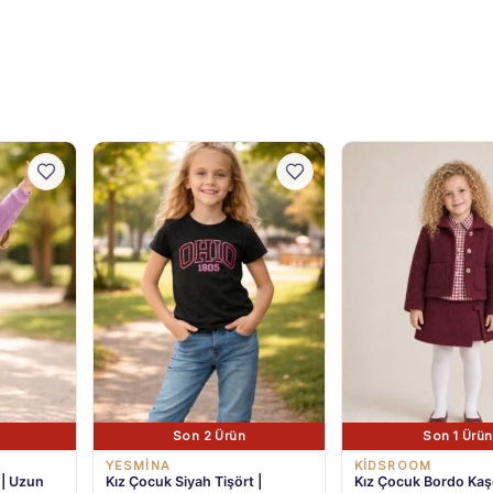
Son 2 Ürün
Son 1 Ürün
YESMİNA
KİDSROOM
 | Uzun
Kız Çocuk Siyah Tişört |
Kız Çocuk Bordo Kaşe