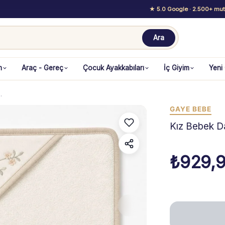
★ 5.0 Google
· 2.500+ mutl
Ara
m
Araç - Gereç
Çocuk Ayakkabıları
İç Giyim
Yeni
…
GAYE BEBE
Kız Bebek D
₺
929,