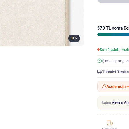
570 TL sonra üc
1
/
5
Son 1 adet · Hızl
Şimdi sipariş v
Tahmini Teslim
Acele edin —
Satıcı:
Almira A