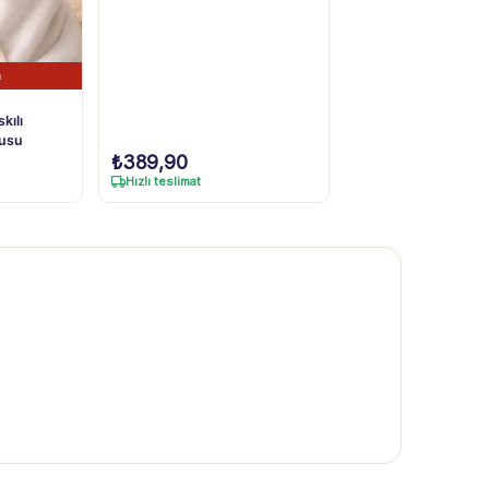
n
kılı
lusu
₺
389,90
Hızlı teslimat