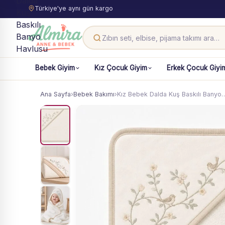
Türkiye'ye aynı gün kargo
Bebek Giyim
Kız Çocuk Giyim
Erkek Çocuk Giyi
Ana Sayfa
›
Bebek Bakımı
›
Kız Bebek Dalda Kuş Baskılı Banyo