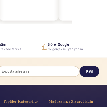
kânı
5.0 ★ Google
ra vade farksız
37 gerçek müşteri yorumu
Katıl
Popüler Kategoriler
Mağazamızı Ziyaret Edin