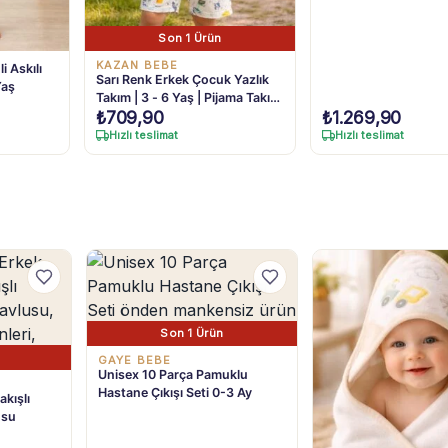
Son 1 Ürün
KAZAN BEBE
i Askılı
Sarı Renk Erkek Çocuk Yazlık
Yaş
Takım | 3 - 6 Yaş | Pijama Takımı
₺
709,90
₺
1.269,90
| Sarı Tişört & Beyaz Desenli
Şort
Hızlı teslimat
Hızlı teslimat
Son 1 Ürün
GAYE BEBE
Unisex 10 Parça Pamuklu
Hastane Çıkışı Seti 0-3 Ay
kışlı
usu