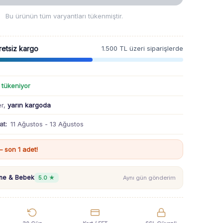
Bu ürünün tüm varyantları tükenmiştir.
retsiz kargo
1.500 TL üzeri siparişlerde
ı tükeniyor
er,
yarın kargoda
at:
11 Ağustos - 13 Ağustos
 son 1 adet!
nne & Bebek
5.0 ★
Aynı gün gönderim