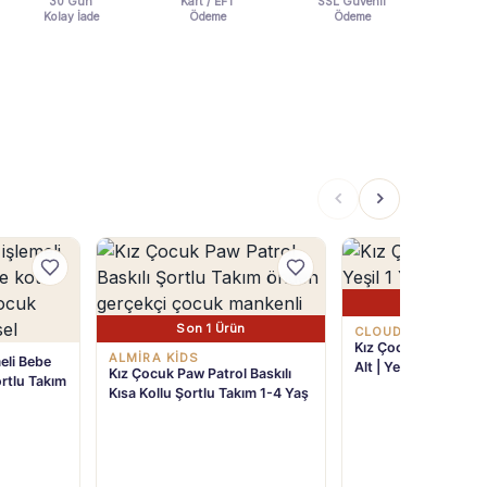
30 Gün
Kart / EFT
SSL Güvenli
Kolay İade
Ödeme
Ödeme
Son 1 Ürü
Son 1 Ürün
CLOUDY KİDS
Kız Çocuk Triko Takı
ALMIRA KIDS
eli Bebe
Alt | Yeşil | 1 Yaş
Kız Çocuk Paw Patrol Baskılı
ortlu Takım
Kısa Kollu Şortlu Takım 1-4 Yaş