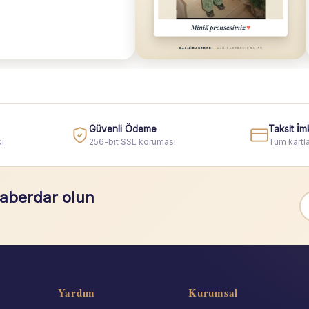
Güvenli Ödeme
Taksit İm
ı
256-bit SSL koruması
Tüm kartla
haberdar olun
Yardım
Kurumsal