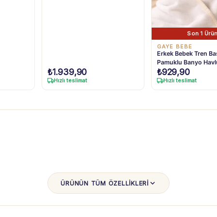
Son 1 Ürü
GAYE BEBE
Erkek Bebek Tren Bas
Pamuklu Banyo Hav
₺
1.939,90
₺
929,90
Hızlı teslimat
Hızlı teslimat
ÜRÜNÜN TÜM ÖZELLİKLERİ