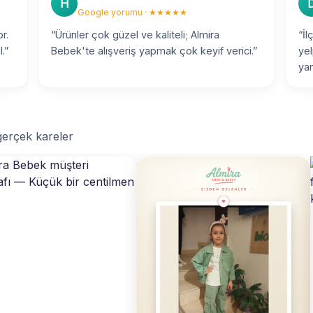
H
Google yorumu · ★★★★★
r.
“Ürünler çok güzel ve kaliteli; Almira
“İl
.”
Bebek'te alışveriş yapmak çok keyif verici.”
yel
yan
 gerçek kareler