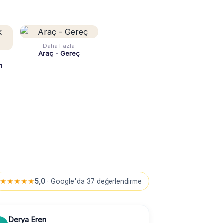
Daha Fazla
Araç - Gereç
m
★★★★★
5,0
· Google'da 37 değerlendirme
Derya Eren