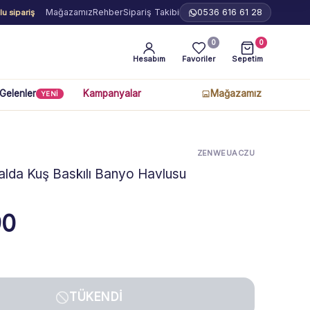
Mağazamız
Rehber
Sipariş Takibi
0536 616 61 28
u sipariş
0
0
Hesabım
Favoriler
Sepetim
 Gelenler
Kampanyalar
Mağazamız
YENİ
ZENWEUACZU
alda Kuş Baskılı Banyo Havlusu
90
TÜKENDI