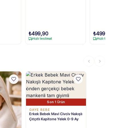
₺
499,90
₺
499,90
Hızlı teslimat
Hızlı teslimat
Son 1 Ürün
GAYE BEBE
Erkek Bebek Mavi Civciv Nakışlı
Çıtçıtlı Kapitone Yelek 0-9 Ay