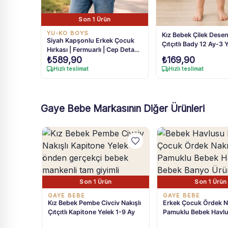
Son 1 Ürün
YU-KO BOYS
Kız Bebek Çilek Desenl
Siyah Kapşonlu Erkek Çocuk
Çıtçıtlı Bady 12 Ay-3 
Hırkası | Fermuarlı | Cep Detaylı
₺
589,90
₺
169,90
| 9 - 12 Yaş
Hızlı teslimat
Hızlı teslimat
Gaye Bebe Markasının Diğer Ürünleri
Son 1 Ürün
Son 1 Ürün
GAYE BEBE
GAYE BEBE
Kız Bebek Pembe Civciv Nakışlı
Erkek Çocuk Ördek Na
Çıtçıtlı Kapitone Yelek 1-9 Ay
Pamuklu Bebek Havl