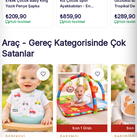
Erkek Çocuk Baby King
Kız Çocuk Spor
Gözlüklü Bas
Yazılı Penye Şapka
Ayakkabıları - En
Tropikal Des
Güncel Modeller Ve
Kollu Kız Ço
₺
209,90
₺
859,90
₺
289,90
Fiyatları
Shirt - Mor, 
Hızlı teslimat
Hızlı teslimat
Hızlı teslim
Araç - Gereç Kategorisinde Çok
Satanlar
Son 1 Ürün
Son 2
BEBEKEVİ
BABYMOL
BABYBISS