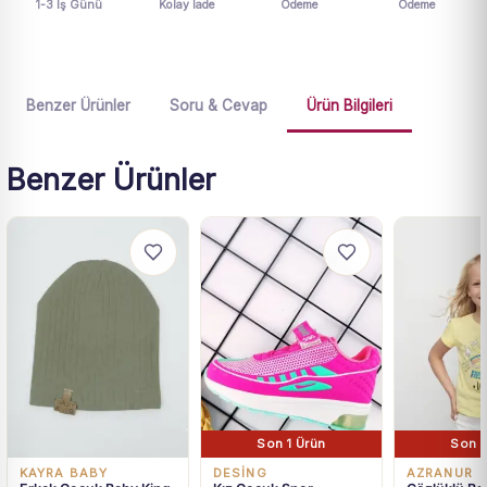
1-3 İş Günü
Kolay İade
Ödeme
Ödeme
Benzer Ürünler
Soru & Cevap
Ürün Bilgileri
Benzer Ürünler
Son 1 Ürün
Son 1
KAYRA BABY
DESİNG
AZRANUR