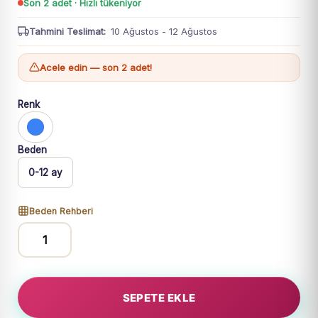
Son 2 adet · Hızlı tükeniyor
Tahmini Teslimat:
10 Ağustos - 12 Ağustos
Acele edin — son 2 adet!
Renk
Beden
0-12 ay
Beden Rehberi
Erkek
Bebek
Under
SEPETE EKLE
The
Yazılı