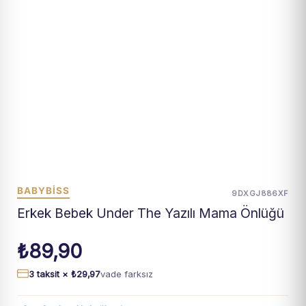
BABYBISS
9DXGJ886XF
Erkek Bebek Under The Yazılı Mama Önlüğü
₺
89,90
3 taksit ×
₺
29,97
vade farksız