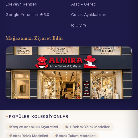
Ebeveyn Rehberi
Araç - Gereç
Google Yorumları ★5.0
Çocuk Ayakkabıları
İç Giyim
Mağazamızı Ziyaret Edin
Eynesil / Giresun
Pazartesi–Cumartesi 09:00–19:00
POPÜLER KOLEKSIYONLAR
Kreş ve Anaokulu Kıyafetleri
Kız Bebek Yelek Modelleri
Bebek Yelek Modelleri
Bebek Tulum Modelleri