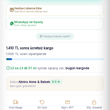
Mama
Hediye Listeme Ekle
Önlüğü
Yakınların seninle hediye verir
adet
WhatsApp ile Sipariş
Hızlı, kolay, güvenli
🎁 Hediye listesi nedir?
1.410 TL sonra ücretsiz kargo
1.500 TL üzeri siparişlerde
12 sa 13 dk 56 sn
içinde sipariş ver,
bugün kargoda
Satıcı:
Almira Anne & Bebek
5.0 ★
Aynı gün gönderim
Hızlı Kargo
30 Gün
Kart / EFT
SSL Güvenli