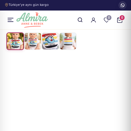
Türkiye'ye aynı gün kargo
0
0
1
/
4