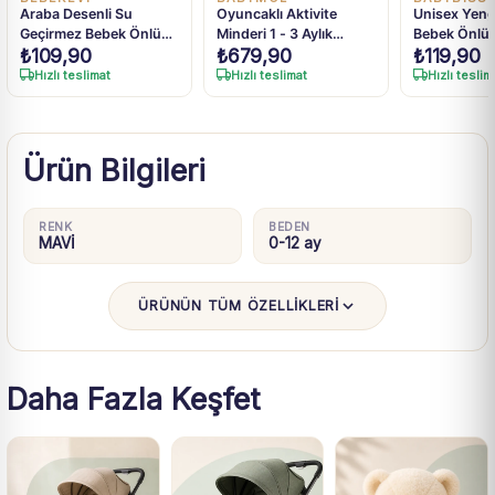
Araba Desenli Su
Oyuncaklı Aktivite
Unisex Yeng
Geçirmez Bebek Önlüğü
Minderi 1 - 3 Aylık
Bebek Önlü
₺
109,90
₺
679,90
₺
119,90
- Leke Tutucu Pamuklu
Bebekler İçin - Sevimli
Önlük
Tasarımlar
Hızlı teslimat
Hızlı teslimat
Hızlı teslim
Ürün Bilgileri
RENK
BEDEN
MAVİ
0-12 ay
ÜRÜNÜN TÜM ÖZELLİKLERİ
Daha Fazla Keşfet