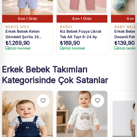
Son 1 Ürün
Son 1 Ürün
Son 1
BEBÜŞ KIDS
BAĞCI
BABY SELE
Erkek Bebek Keten
Kız Bebek Fuşya Likralı
Erkek Bebek 
Gömlekli Şortlu 2li
Tek Alt Tayt 6-24 Ay
Desenli Patik
₺
1.269,90
₺
169,90
₺
139,90
Takım 9-24 Ay
9 Ay
Hızlı teslimat
Hızlı teslimat
Hızlı teslim
Erkek Bebek Takımları
Kategorisinde Çok Satanlar