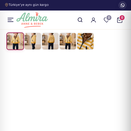
Türkiye'ye aynı gün kargo
0
0
1
/
5