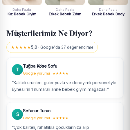
Daha Fazla
Daha Fazla
Daha Fazla
Kız Bebek Giyim
Erkek Bebek Zıbın
Erkek Bebek Body
Müşterilerimiz Ne Diyor?
★★★★★
5,0
· Google'da 37 değerlendirme
Tuğba Köse Sofu
T
Google yorumu · ★★★★★
“Kaliteli ürünleri, güler yüzlü ve deneyimli personeliyle
Eynesil'in 1 numaralı anne bebek giyim mağazası.”
Sefanur Turan
S
Google yorumu · ★★★★★
“Çok kaliteli, rahatlıkla çocuklarınıza alıp