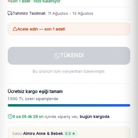
Son 1 adet · Hızlı tükeniyor
Tahmini Teslimat:
11 Ağustos - 13 Ağustos
Acele edin — son 1 adet!
TÜKENDI
Bu ürünün tüm varyantları tükenmiştir.
Ücretsiz kargo eşiği tamam
1.500 TL üzeri siparişlerde
6 sa 06 dk 27 sn
içinde sipariş ver,
bugün kargoda
Satıcı:
Almira Anne & Bebek
5.0 ★