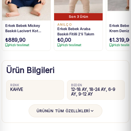
Son 3 Ürün
ANILÇO
Erkek Bebek Mickey
Erkek Bebek
Erkek Bebek Araba
Baskılı Lacivert Kot
Krem Deniz 
Baskılı Fitilli 2'li Takım
Salopetli Çizgili Tişört
Gömlekli Tab
₺
889,90
₺
0,00
₺
1.319,9
Takım 3-18 Ay
Müslin Takı
Hızlı teslimat
Hızlı teslimat
Hızlı teslim
Ürün Bilgileri
RENK
BEDEN
KAHVE
12-18 AY, 18-24 AY, 6-9
AY, 9-12 AY
ÜRÜNÜN TÜM ÖZELLİKLERİ