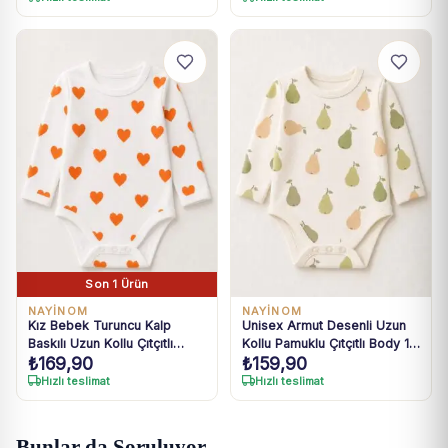
Son 1 Ürün
NAYİNOM
NAYİNOM
Kız Bebek Turuncu Kalp
Unisex Armut Desenli Uzun
Baskılı Uzun Kollu Çıtçıtlı
Kollu Pamuklu Çıtçıtlı Body 1-
₺
169,90
₺
159,90
Body 1-3 Yaş
9 Ay
Hızlı teslimat
Hızlı teslimat
Bunlar da Soruluyor