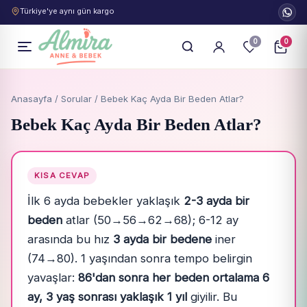
Türkiye'ye aynı gün kargo
0
0
Anasayfa
/
Sorular
/ Bebek Kaç Ayda Bir Beden Atlar?
Bebek Kaç Ayda Bir Beden Atlar?
KISA CEVAP
İlk 6 ayda bebekler yaklaşık
2-3 ayda bir
beden
atlar (50→56→62→68); 6-12 ay
arasında bu hız
3 ayda bir bedene
iner
(74→80). 1 yaşından sonra tempo belirgin
yavaşlar:
86'dan sonra her beden ortalama 6
ay, 3 yaş sonrası yaklaşık 1 yıl
giyilir. Bu