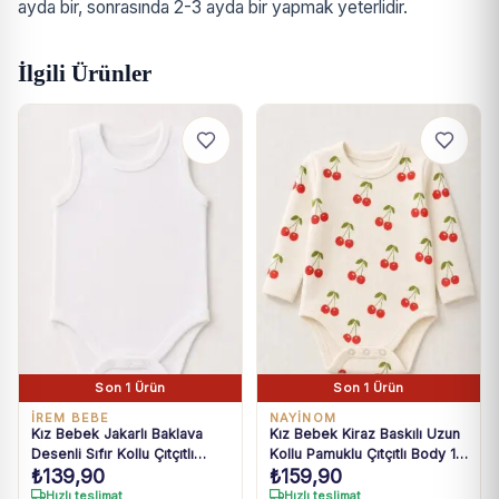
ayda bir, sonrasında 2-3 ayda bir yapmak yeterlidir.
İlgili Ürünler
Son 1 Ürün
Son 1 Ürün
İREM BEBE
NAYİNOM
Kız Bebek Jakarlı Baklava
Kız Bebek Kiraz Baskılı Uzun
Desenli Sıfır Kollu Çıtçıtlı
Kollu Pamuklu Çıtçıtlı Body 1-
₺
139,90
₺
159,90
Body 0-36 Ay
3 Yaş
Hızlı teslimat
Hızlı teslimat