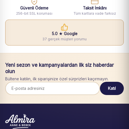
Güvenli Ödeme
Taksit İmkânı
256-bit SSL koruması
Tüm kartlara vade farksız
5.0 ★ Google
37 gerçek müşteri yorumu
Yeni sezon ve kampanyalardan ilk siz haberdar
olun
Bültene katılın, ilk siparişinize özel sürprizleri kaçırmayın.
Katıl