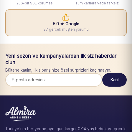
256-bit SSL koruması
Tüm kartlara vade farksız
5.0 ★ Google
37 gerçek müşteri yorumu
Yeni sezon ve kampanyalardan ilk siz haberdar
olun
Bültene katılın, ilk siparişinize özel sürprizleri kaçırmayın.
Katıl
Türkiye'nin her yerine aynı gün kargo: 0-14 yaş bebek ve çocuk