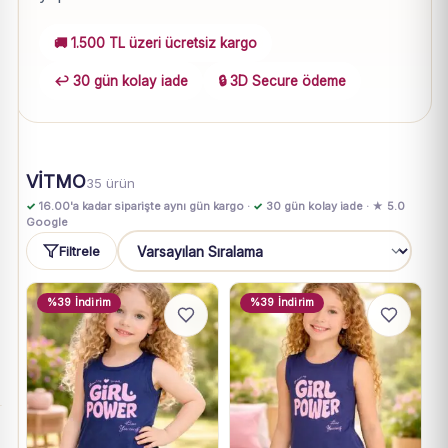
🚚 1.500 TL üzeri ücretsiz kargo
↩️ 30 gün kolay iade
🔒 3D Secure ödeme
VİTMO
35 ürün
✓
16.00'a kadar siparişte aynı gün kargo ·
✓
30 gün kolay iade · ★ 5.0
Google
Filtrele
Sıralama
%39 İndirim
%39 İndirim