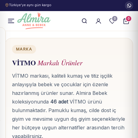
Türkiye'ye aynı gün kargo
0
0
MARKA
VİTMO
Markalı Ürünler
VİTMO markası, kaliteli kumaş ve titiz işçilik
anlayışıyla bebek ve çocuklar için özenle
hazırlanmış ürünler sunar. Almira Bebek
koleksiyonunda
46 adet
VİTMO ürünü
bulunmaktadır. Pamuklu kumaş, cilde dost iç
giyim ve mevsime uygun dış giyim seçenekleriyle
her bütçeye uygun alternatifler arasından tercih
yapabilirsiniz.