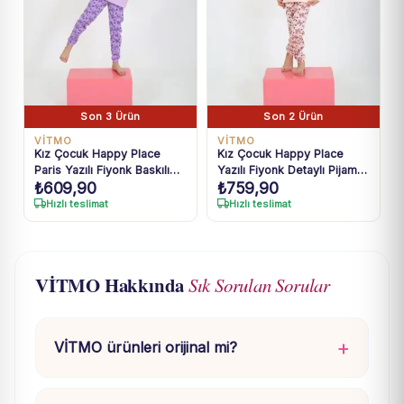
Son 3 Ürün
Son 2 Ürün
VİTMO
VİTMO
Kız Çocuk Happy Place
Kız Çocuk Happy Place
Paris Yazılı Fiyonk Baskılı
Yazılı Fiyonk Detaylı Pijama
₺
609,90
₺
759,90
Uzun Kollu Pijama Takımı
takımı
Hızlı teslimat
Hızlı teslimat
VİTMO Hakkında
Sık Sorulan Sorular
VİTMO ürünleri orijinal mi?