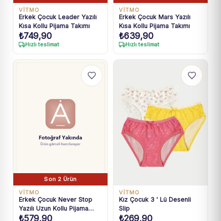
VİTMO
VİTMO
Erkek Çocuk Leader Yazılı
Erkek Çocuk Mars Yazılı
Kısa Kollu Pijama Takımı
Kısa Kollu Pijama Takımı
₺
749,90
₺
639,90
Hızlı teslimat
Hızlı teslimat
Son 2 Ürün
VİTMO
VİTMO
Erkek Çocuk Never Stop
Kız Çocuk 3 ' Lü Desenli
Yazılı Uzun Kollu Pijama
Slip
₺
579,90
₺
269,90
takımı