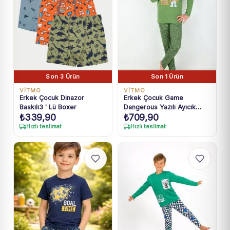
Son 3 Ürün
Son 1 Ürün
VİTMO
VİTMO
Erkek Çocuk Dinazor
Erkek Çocuk Game
Baskılı3 ' Lü Boxer
Dangerous Yazılı Ayıcık
₺
339,90
₺
709,90
Baskılı Pijama takımı
Hızlı teslimat
Hızlı teslimat