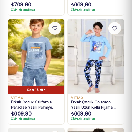
₺
709,90
₺
669,90
Kollu Pijama takımı
Pijama Takımı
Hızlı teslimat
Hızlı teslimat
Son 1 Ürün
VİTMO
VİTMO
Erkek Çocuk Calıfornıa
Erkek Çocuk Colarado
Paradise Yazılı Palmiye
Yazılı Uzun Kollu Pijama
₺
609,90
₺
669,90
Baskılı Kısa Kollukaprili
takımı
Pijama Takımı
Hızlı teslimat
Hızlı teslimat