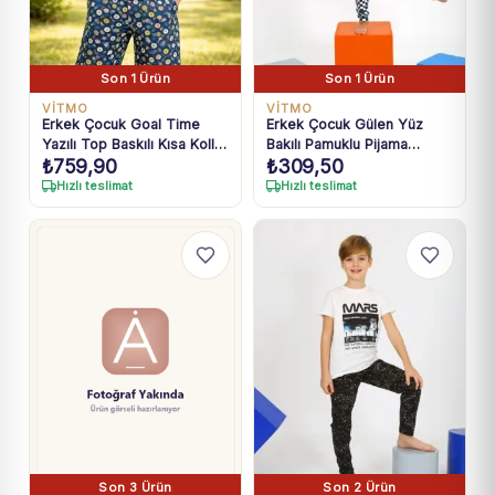
Son 1 Ürün
Son 1 Ürün
VİTMO
VİTMO
Erkek Çocuk Goal Time
Erkek Çocuk Gülen Yüz
Yazılı Top Baskılı Kısa Kollu
Bakılı Pamuklu Pijama
₺
759,90
₺
309,50
Kaprili Pijama Takımı
Takımı
Hızlı teslimat
Hızlı teslimat
Son 3 Ürün
Son 2 Ürün