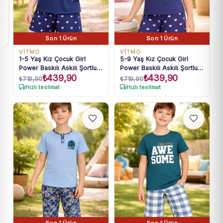
Son 1 Ürün
Son 1 Ürün
VİTMO
VİTMO
1-5 Yaş Kız Çocuk Girl
5-9 Yaş Kız Çocuk Girl
Power Baskılı Askılı Şortlu
Power Baskılı Askılı Şortlu
₺
439,90
₺
439,90
Lacivert Pijama Takımı
Lacivert Pijama Takımı
₺
719,90
₺
719,90
Hızlı teslimat
Hızlı teslimat
Son 1 Ürün
Son 1 Ürün