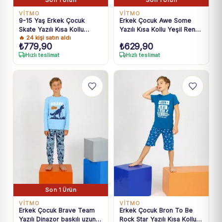
VİTMO
VİTMO
9-15 Yaş Erkek Çocuk
Erkek Çocuk Awe Some
Skate Yazılı Kısa Kollu
Yazılı Kısa Kollu Yeşil Renk
🔥
24
kişi satın aldı
Pamuklu Mavi Pijama Takımı
Pijama Takımı
₺
779,90
₺
629,90
Hızlı teslimat
Hızlı teslimat
Son 1 Ürün
VİTMO
VİTMO
Erkek Çocuk Brave Team
Erkek Çocuk Bron To Be
Yazılı Dinazor baskılı uzun
Rock Star Yazılı Kısa Kollu