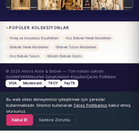
Eynesil / Giresun
Pazartesi–Cumartesi 09:00–19:00
POPÜLER KOLEKSIYONLAR
Kreş ve Anaokulu Kıyafetleri
Kız Bebek Yelek Modelleri
Bebek Yelek Modelleri
Bebek Tulum Modelleri
Kız Bebek Tulum
Müslin Bebek Giyim
Organik Pamuklu Giyim
Jabber Çocuk Giyim
© 2026 Almira Anne & Bebek — Tüm hakları saklıdır.
Mevlüt Kıyafetleri
Sünnet Kıyafetleri
Bebek Beden Tablosu
Gizlilik
KVKK
Mesafeli Satış
Kullanım Koşulları
Çerez Politikası
Beden Rehberi: Kaç Beden Kaç Yaş?
Anne-Baba Soruları
VISA
Mastercard
TROY
PayTR
Bu web sitesi deneyiminizi iyileştirmek için çerezler
kullanmaktadır. Sitemizi kullanarak
Çerez Politikamızı
kabul etmiş
olursunuz.
Kabul Et
Sadece Zorunlu
Ana Sayfa
Kategoriler
Favoriler
Sepet
Hesap