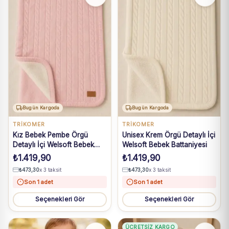
Bugün Kargoda
Bugün Kargoda
TRİKOMER
TRİKOMER
Kız Bebek Pembe Örgü
Unisex Krem Örgü Detaylı İçi
Detaylı İçi Welsoft Bebek
Welsoft Bebek Battaniyesi
Battaniyesi
₺
1.419,90
₺
1.419,90
₺
473,30
x 3 taksit
₺
473,30
x 3 taksit
Son 1 adet
Son 1 adet
Seçenekleri Gör
Seçenekleri Gör
ÜCRETSIZ KARGO