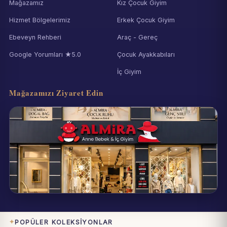
Mağazamız
Kız Çocuk Giyim
Hizmet Bölgelerimiz
Erkek Çocuk Giyim
Ebeveyn Rehberi
Araç - Gereç
Google Yorumları ★5.0
Çocuk Ayakkabıları
İç Giyim
Mağazamızı Ziyaret Edin
Eynesil / Giresun
Pazartesi–Cumartesi 09:00–19:00
POPÜLER KOLEKSIYONLAR