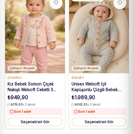
Bugün Kargoda
Bugün Kargoda
DANİNO
BIBABY
Kız Bebek Somon Çiçek
Unisex Welsoft İçli
Nakışlı Welsoft Ceketli 3
Kapüşonlu Çizgili Bebek
Parça Takım 6-24 Ay
Tulum
₺
949,90
₺
1.989,90
₺
316,63
x 3 taksit
₺
663,30
x 3 taksit
Son 1 adet
Son 1 adet
Seçenekleri Gör
Seçenekleri Gör