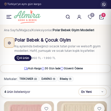
Türkiye'ye aynı gün kargo
0
0
Ana Sayfa
/
Mağaza
/
Koleksiyonlar
/
Polar Bebek Giyim Modelleri
Polar Bebek & Çocuk Giyim
❄️
Kış aylarında bebeğinizi sıcacık tutan polar ve welsoft giyim
modelleri. Hafif, yumuşak ve sıcak tutan kışlık kıyafetler.
4 ürün
950 TL - 1.990 TL
Hızlı Kargo
30 Gün İade
Güvenli Ödeme
Markalar:
TRİKOMER
DANİNO
Bibaby
(2)
(1)
(1)
4
ürün listeleniyor