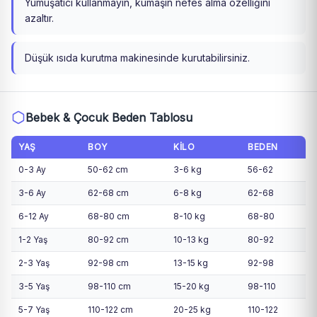
Yumuşatıcı kullanmayın, kumaşın nefes alma özelliğini
azaltır.
Düşük ısıda kurutma makinesinde kurutabilirsiniz.
Bebek & Çocuk Beden Tablosu
YAŞ
BOY
KILO
BEDEN
0-3 Ay
50-62 cm
3-6 kg
56-62
3-6 Ay
62-68 cm
6-8 kg
62-68
6-12 Ay
68-80 cm
8-10 kg
68-80
1-2 Yaş
80-92 cm
10-13 kg
80-92
2-3 Yaş
92-98 cm
13-15 kg
92-98
3-5 Yaş
98-110 cm
15-20 kg
98-110
5-7 Yaş
110-122 cm
20-25 kg
110-122