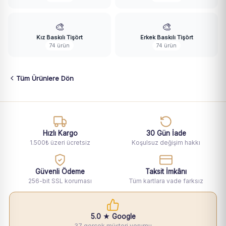
🎨
🎨
Kız Baskılı Tişört
Erkek Baskılı Tişört
74 ürün
74 ürün
Tüm Ürünlere Dön
Hızlı Kargo
30 Gün İade
1.500₺ üzeri ücretsiz
Koşulsuz değişim hakkı
Güvenli Ödeme
Taksit İmkânı
256-bit SSL koruması
Tüm kartlara vade farksız
5.0 ★ Google
37 gerçek müşteri yorumu