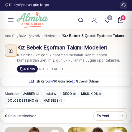
Türkiye'ye aynı gün kargo
0
0
Ana Sayfa
/
Mağaza
/
Koleksiyonlar
/
Kız Bebek & Çocuk Eşofman Takımı
Kız Bebek Eşofman Takımı Modelleri
🎀
Kız bebek ve çocuk eşofman takımları. Rahat, esnek
kumaşlardan üretilmiş, günlük kullanıma uygun spor takımlar.
9 ürün
370 TL - 1.600 TL
Hızlı Kargo
30 Gün İade
Güvenli Ödeme
Markalar:
JABBER
nickel
DECO
MIŞIL KİDS
(2)
(2)
(1)
(1)
DOLCE DESTENO
NAS BEBE
(1)
(1)
9
ürün listeleniyor