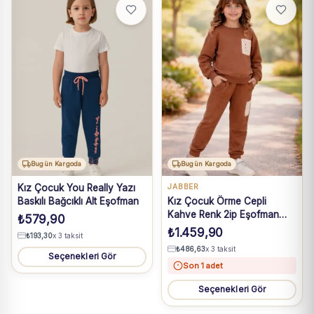
Bugün Kargoda
Bugün Kargoda
Kız Çocuk You Really Yazı
JABBER
Baskılı Bağcıklı Alt Eşofman
Kız Çocuk Örme Cepli
Kahve Renk 2ip Eşofman
₺
579,90
Takım
₺
1.459,90
₺
193,30
x 3 taksit
₺
486,63
x 3 taksit
Seçenekleri Gör
Son 1 adet
Seçenekleri Gör