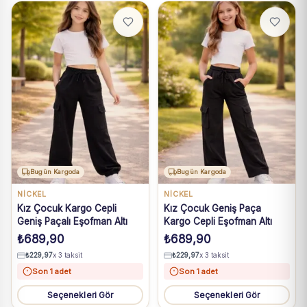
Bugün Kargoda
Bugün Kargoda
NICKEL
NICKEL
Kız Çocuk Kargo Cepli
Kız Çocuk Geniş Paça
Geniş Paçalı Eşofman Altı
Kargo Cepli Eşofman Altı
₺
689,90
₺
689,90
₺
229,97
x 3 taksit
₺
229,97
x 3 taksit
Son 1 adet
Son 1 adet
Seçenekleri Gör
Seçenekleri Gör