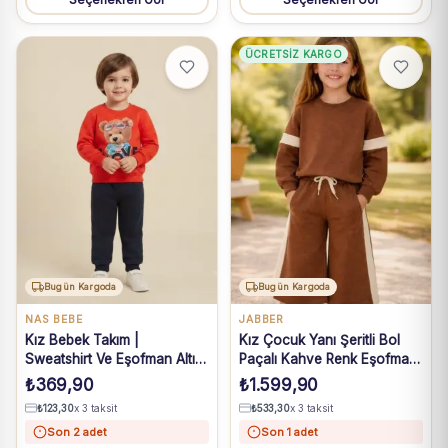
ÜCRETSIZ KARGO
Bugün Kargoda
Bugün Kargoda
NAS BEBE
JABBER
Kız Bebek Takım |
Kız Çocuk Yanı Şeritli Bol
Sweatshirt Ve Eşofman Altı |
Paçalı Kahve Renk Eşofman
Kırmızı Lacivert
Takım
₺
369,90
₺
1.599,90
₺
123,30
x 3 taksit
₺
533,30
x 3 taksit
Son 2 adet
Son 1 adet