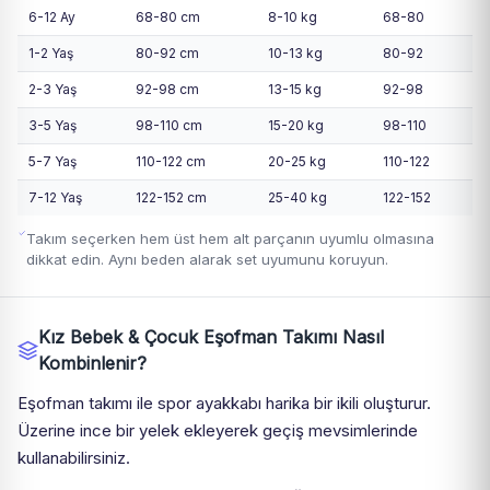
6-12 Ay
68-80 cm
8-10 kg
68-80
1-2 Yaş
80-92 cm
10-13 kg
80-92
2-3 Yaş
92-98 cm
13-15 kg
92-98
3-5 Yaş
98-110 cm
15-20 kg
98-110
5-7 Yaş
110-122 cm
20-25 kg
110-122
7-12 Yaş
122-152 cm
25-40 kg
122-152
Takım seçerken hem üst hem alt parçanın uyumlu olmasına
dikkat edin. Aynı beden alarak set uyumunu koruyun.
Kız Bebek & Çocuk Eşofman Takımı Nasıl
Kombinlenir?
Eşofman takımı ile spor ayakkabı harika bir ikili oluşturur.
Üzerine ince bir yelek ekleyerek geçiş mevsimlerinde
kullanabilirsiniz.