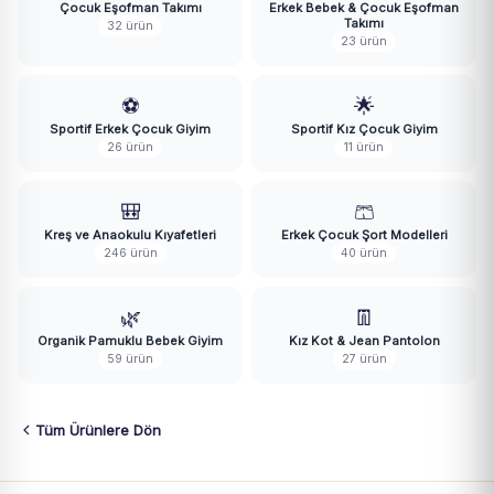
Çocuk Eşofman Takımı
Erkek Bebek & Çocuk Eşofman
Takımı
32 ürün
23 ürün
⚽
🌟
Sportif Erkek Çocuk Giyim
Sportif Kız Çocuk Giyim
26 ürün
11 ürün
🎒
🩳
Kreş ve Anaokulu Kıyafetleri
Erkek Çocuk Şort Modelleri
246 ürün
40 ürün
🌿
👖
Organik Pamuklu Bebek Giyim
Kız Kot & Jean Pantolon
59 ürün
27 ürün
Tüm Ürünlere Dön