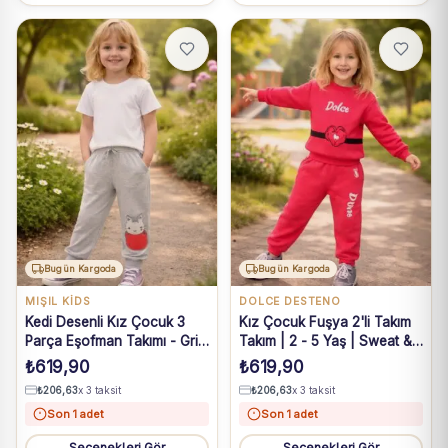
Bugün Kargoda
Bugün Kargoda
MIŞIL KİDS
DOLCE DESTENO
Kedi Desenli Kız Çocuk 3
Kız Çocuk Fuşya 2'li Takım
Parça Eşofman Takımı - Gri
Takım | 2 - 5 Yaş | Sweat &
Kedi Baskılı Çocuk Spor
Eşofman Altı
₺
619,90
₺
619,90
Kıyafeti Seti
₺
206,63
x 3 taksit
₺
206,63
x 3 taksit
Son 1 adet
Son 1 adet
Seçenekleri Gör
Seçenekleri Gör