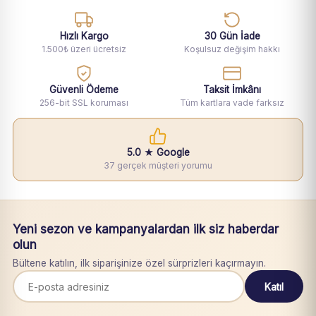
Hızlı Kargo
30 Gün İade
1.500₺ üzeri ücretsiz
Koşulsuz değişim hakkı
Güvenli Ödeme
Taksit İmkânı
256-bit SSL koruması
Tüm kartlara vade farksız
5.0 ★ Google
37 gerçek müşteri yorumu
Yeni sezon ve kampanyalardan ilk siz haberdar
olun
Bültene katılın, ilk siparişinize özel sürprizleri kaçırmayın.
Katıl