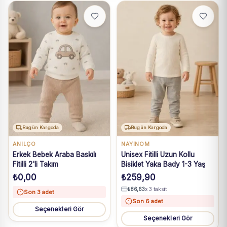
Bugün Kargoda
Bugün Kargoda
ANILÇO
NAYİNOM
Erkek Bebek Araba Baskılı
Unisex Fitilli Uzun Kollu
Fitilli 2'li Takım
Bisiklet Yaka Bady 1-3 Yaş
₺
0,00
₺
259,90
₺
86,63
x 3 taksit
Son 3 adet
Son 6 adet
Seçenekleri Gör
Seçenekleri Gör