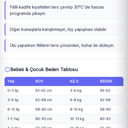
Fitilli kadife kıyafetleri ters çevirip 30°C'de hassas
programda yıkayın.
Diğer kumaşlarla karıştırmayın, tüy yapışması olabilir.
Ütü yaparken fitillerin tersi yönünden, buhar ile ütüleyin.
Bebek & Çocuk Beden Tablosu
YAŞ
BOY
KILO
BEDEN
0-3 Ay
50-62 cm
3-6 kg
56-62
3-6 Ay
62-68 cm
6-8 kg
62-68
6-12 Ay
68-80 cm
8-10 kg
68-80
1-2 Yaş
80-92 cm
10-13 kg
80-92