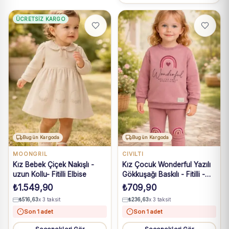
ÜCRETSIZ KARGO
Bugün Kargoda
Bugün Kargoda
MOONGRIL
CIVILTI
Kız Bebek Çiçek Nakışlı -
Kız Çocuk Wonderful Yazılı
uzun Kollu- Fitilli Elbise
Gökkuşağı Baskılı - Fitilli -
Uzun Kollu Takım
₺
1.549,90
₺
709,90
₺
516,63
x 3 taksit
₺
236,63
x 3 taksit
Son 1 adet
Son 1 adet