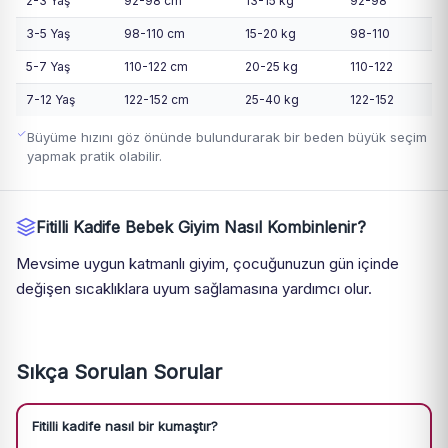
2-3 Yaş
92-98 cm
13-15 kg
92-98
3-5 Yaş
98-110 cm
15-20 kg
98-110
5-7 Yaş
110-122 cm
20-25 kg
110-122
7-12 Yaş
122-152 cm
25-40 kg
122-152
Büyüme hızını göz önünde bulundurarak bir beden büyük seçim
yapmak pratik olabilir.
Fitilli Kadife Bebek Giyim Nasıl Kombinlenir?
Mevsime uygun katmanlı giyim, çocuğunuzun gün içinde
değişen sıcaklıklara uyum sağlamasına yardımcı olur.
Sıkça Sorulan Sorular
Fitilli kadife nasıl bir kumaştır?