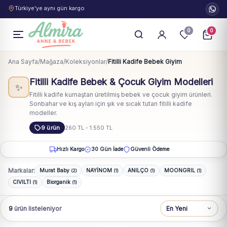
Türkiye'ye aynı gün kargo
0
0
Ana Sayfa
/
Mağaza
/
Koleksiyonlar
/
Fitilli Kadife Bebek Giyim
Fitilli Kadife Bebek & Çocuk Giyim Modelleri
✨
Fitilli kadife kumaştan üretilmiş bebek ve çocuk giyim ürünleri.
Sonbahar ve kış ayları için şık ve sıcak tutan fitilli kadife
modeller.
9 ürün
260 TL - 1.550 TL
Hızlı Kargo
30 Gün İade
Güvenli Ödeme
Markalar:
Murat Baby
NAYİNOM
ANILÇO
MOONGRIL
(2)
(1)
(1)
(1)
CIVILTI
Biorganik
(1)
(1)
9
ürün listeleniyor