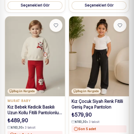
Seçenekleri Gör
Seçenekleri Gör
Bugün Kargoda
Bugün Kargoda
MURAT BABY
Kız Çocuk Siyah Renk Fitilli
Kız Bebek Kedicik Baskılı
Geniş Paça Pantolon
Uzun Kollu Fitilli Pantolonlu
₺
579,90
takım
₺
489,90
₺
193,30
x 3 taksit
₺
163,30
x 3 taksit
Son 5 adet