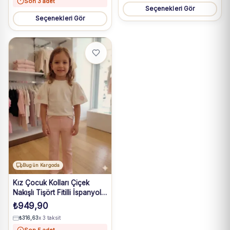
Son 3 adet
Seçenekleri Gör
Seçenekleri Gör
Bugün Kargoda
Kız Çocuk Kolları Çiçek
Nakışlı Tişört Fitilli İspanyol
Paçalı Pantolon Takım
₺
949,90
₺
316,63
x 3 taksit