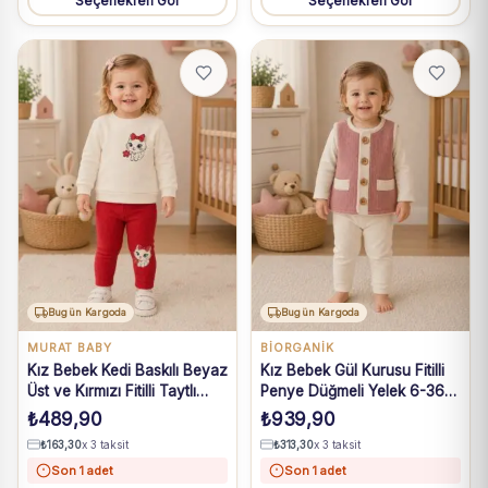
Seçenekleri Gör
Seçenekleri Gör
Bugün Kargoda
Bugün Kargoda
MURAT BABY
BIORGANIK
Kız Bebek Kedi Baskılı Beyaz
Kız Bebek Gül Kurusu Fitilli
Üst ve Kırmızı Fitilli Taytlı
Penye Düğmeli Yelek 6-36
Takım 6-24 Ay
Ay
₺
489,90
₺
939,90
₺
163,30
x 3 taksit
₺
313,30
x 3 taksit
Son 1 adet
Son 1 adet