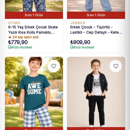
Son 1 Ürün
Son 1 Ürün
VİTMO
JABBER
9-15 Yaş Erkek Çocuk Skate
Erkek Çocuk - Tişörtlü -
Yazılı Kısa Kollu Pamuklu
Lastikli - Cep Detaylı - Keten
🔥
24
kişi satın aldı
Mavi Pijama Takımı
Pantolonlu Takım
₺
779,90
₺
909,90
Hızlı teslimat
Hızlı teslimat