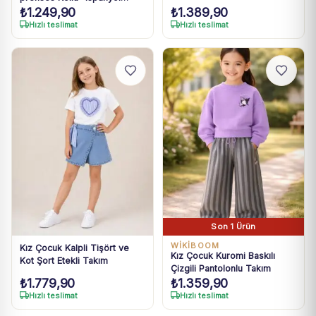
Takım
₺
1.249,90
₺
1.389,90
Paçalı Takım
Hızlı teslimat
Hızlı teslimat
Son 1 Ürün
WIKIBOOM
Kız Çocuk Kalpli Tişört ve
Kız Çocuk Kuromi Baskılı
Kot Şort Etekli Takım
Çizgili Pantolonlu Takım
₺
1.779,90
₺
1.359,90
Hızlı teslimat
Hızlı teslimat