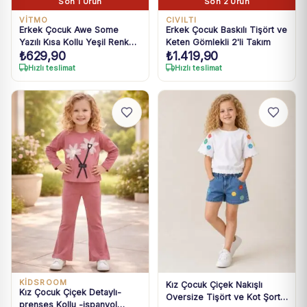
Son 1 Ürün
Son 2 Ürün
VİTMO
CIVILTI
Erkek Çocuk Awe Some
Erkek Çocuk Baskılı Tişört ve
Yazılı Kısa Kollu Yeşil Renk
Keten Gömlekli 2'li Takım
₺
629,90
₺
1.419,90
Pijama Takımı
Hızlı teslimat
Hızlı teslimat
KİDSROOM
Kız Çocuk Çiçek Nakışlı
Kız Çocuk Çiçek Detaylı-
Oversize Tişört ve Kot Şort
prenses Kollu -ispanyol