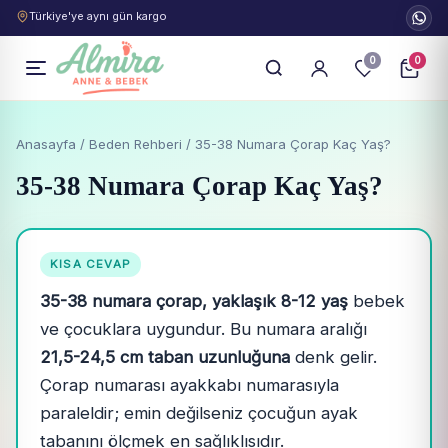
Türkiye'ye aynı gün kargo
0
0
Anasayfa
/
Beden Rehberi
/ 35-38 Numara Çorap Kaç Yaş?
35-38 Numara Çorap Kaç Yaş?
KISA CEVAP
35-38 numara çorap, yaklaşık 8-12 yaş
bebek
ve çocuklara uygundur. Bu numara aralığı
21,5-24,5 cm taban uzunluğuna
denk gelir.
Çorap numarası ayakkabı numarasıyla
paraleldir; emin değilseniz çocuğun ayak
tabanını ölçmek en sağlıklısıdır.