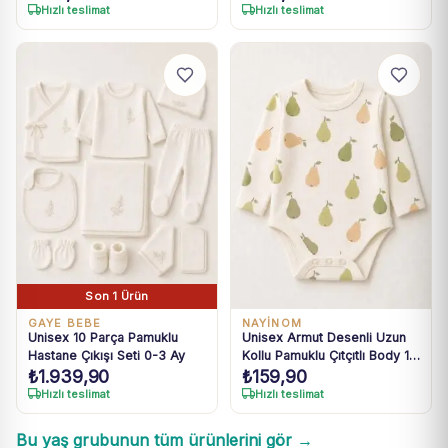
Hızlı teslimat
Hızlı teslimat
Son 1 Ürün
GAYE BEBE
NAYİNOM
Unisex 10 Parça Pamuklu
Unisex Armut Desenli Uzun
Hastane Çıkışı Seti 0-3 Ay
Kollu Pamuklu Çıtçıtlı Body 1-
₺
1.939,90
₺
159,90
9 Ay
Hızlı teslimat
Hızlı teslimat
Bu yaş grubunun tüm ürünlerini gör →