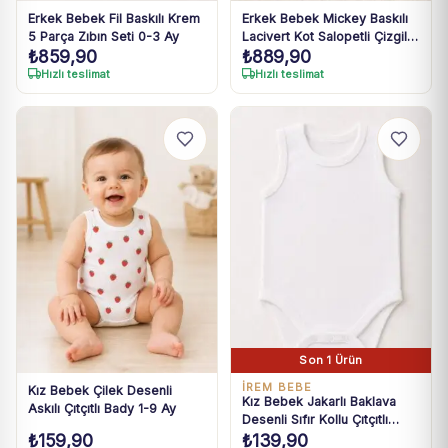
Erkek Bebek Fil Baskılı Krem
Erkek Bebek Mickey Baskılı
5 Parça Zıbın Seti 0-3 Ay
Lacivert Kot Salopetli Çizgili
₺
859,90
₺
889,90
Tişört Takım 3-18 Ay
Hızlı teslimat
Hızlı teslimat
Son 1 Ürün
İREM BEBE
Kız Bebek Çilek Desenli
Kız Bebek Jakarlı Baklava
Askılı Çıtçıtlı Bady 1-9 Ay
Desenli Sıfır Kollu Çıtçıtlı
₺
159,90
₺
139,90
Body 0-36 Ay