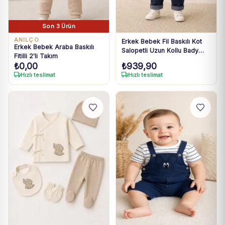
Son 3 Ürün
ANILÇO
Erkek Bebek Fil Baskılı Kot
Erkek Bebek Araba Baskılı
Salopetli Uzun Kollu Bady
Fitilli 2'li Takım
Takım 3-18 Ay
₺
0,00
₺
939,90
Hızlı teslimat
Hızlı teslimat