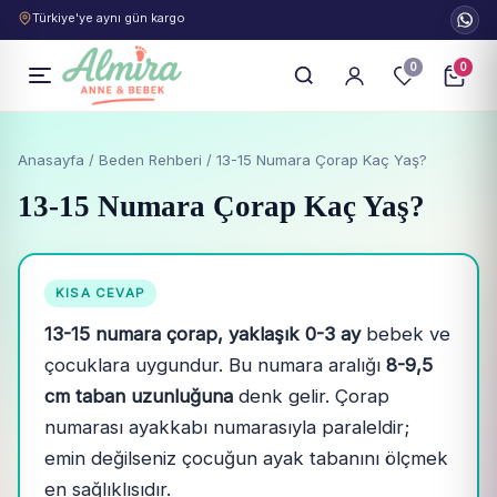
Türkiye'ye aynı gün kargo
0
0
Anasayfa
/
Beden Rehberi
/ 13-15 Numara Çorap Kaç Yaş?
13-15 Numara Çorap Kaç Yaş?
KISA CEVAP
13-15 numara çorap, yaklaşık 0-3 ay
bebek ve
çocuklara uygundur. Bu numara aralığı
8-9,5
cm taban uzunluğuna
denk gelir. Çorap
numarası ayakkabı numarasıyla paraleldir;
emin değilseniz çocuğun ayak tabanını ölçmek
en sağlıklısıdır.