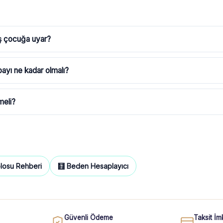
ş çocuğa uyar?
yı ne kadar olmalı?
meli?
losu Rehberi
🧮 Beden Hesaplayıcı
Güvenli Ödeme
Taksit İm