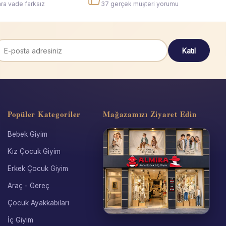
ra vade farksız
37 gerçek müşteri yorumu
Katıl
Popüler Kategoriler
Mağazamızı Ziyaret Edin
Bebek Giyim
Kız Çocuk Giyim
Erkek Çocuk Giyim
Araç - Gereç
Çocuk Ayakkabıları
İç Giyim