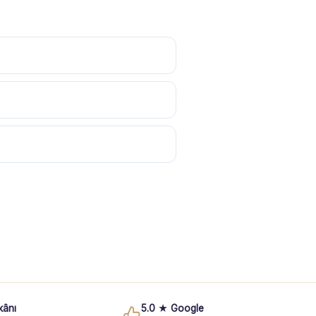
kânı
5.0 ★ Google