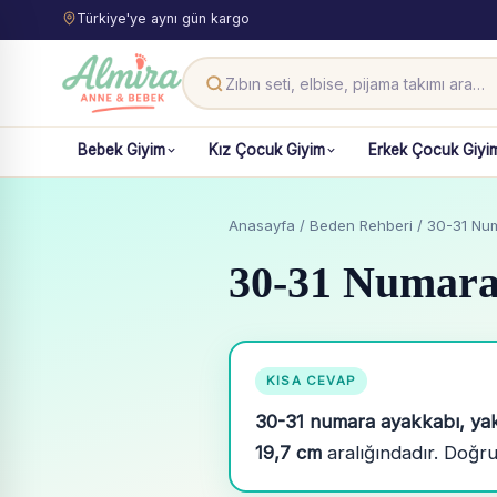
Türkiye'ye aynı gün kargo
Bebek Giyim
Kız Çocuk Giyim
Erkek Çocuk Giyi
Anasayfa
/
Beden Rehberi
/ 30-31 Nu
30-31 Numara
KISA CEVAP
30-31 numara ayakkabı, yak
19,7 cm
aralığındadır. Doğr