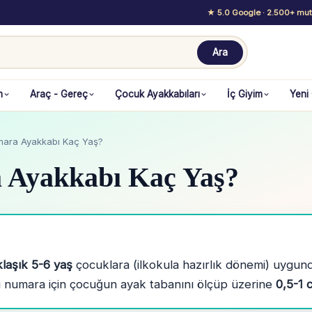
★ 5.0 Google
· 2.500+ mutl
Ara
m
Araç - Gereç
Çocuk Ayakkabıları
İç Giyim
Yeni
mara Ayakkabı Kaç Yaş?
 Ayakkabı Kaç Yaş?
laşık 5-6 yaş
çocuklara (ilkokula hazırlık dönemi) uygun
u numara için çocuğun ayak tabanını ölçüp üzerine
0,5-1