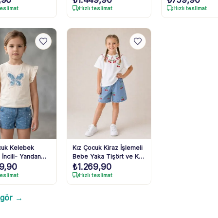
Takım 5-8 Yaş
teslimat
Hızlı teslimat
Hızlı teslimat
cuk Kelebek
Kız Çocuk Kiraz İşlemeli
- İncili- Yandan
Bebe Yaka Tişört ve Kot
79,90
₺
1.269,90
- Tişört- İncili
Şortlu Takım
rt Takım
teslimat
Hızlı teslimat
 gör →