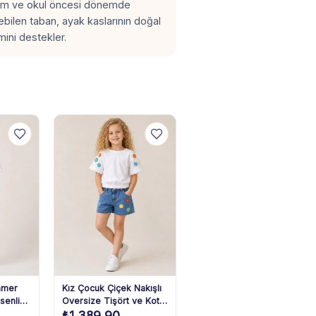
dım ve okul öncesi dönemde
ebilen taban, ayak kaslarının doğal
mini destekler.
mmer
Kız Çocuk Çiçek Nakışlı
senli
Oversize Tişört ve Kot
₺
1.389,90
Şort Takım