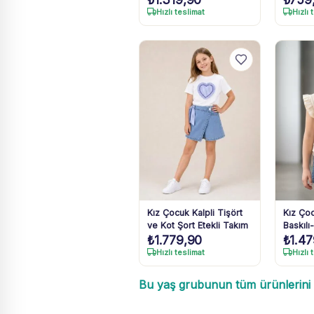
Müslin Takım 1-4 Yaş
Hızlı teslimat
Hızlı 
Kız Çocuk Kalpli Tişört
Kız Ço
ve Kot Şort Etekli Takım
Baskılı
₺
1.779,90
₺
1.4
Bağcıklı
Kot Şo
Hızlı teslimat
Hızlı 
Bu yaş grubunun tüm ürünlerini