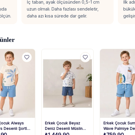
İç taban, ayak ölçüsünden 0,5-1 cm
İlk a
ğıda
uzun olmalı. Daha fazlası sendeletir,
bükül
ölçün.
daha azı kısa sürede dar gelir.
gelişi
ünler
Çocuk Always
Erkek Çocuk Beyaz
Erkek Çocuk Su
s Desenli Şortlu
Deniz Desenli Müslin
Wave Palmiye De
,90
₺
1.449,90
₺
759,90
Gömlek ve Mavi Şort
Şortlu Takım