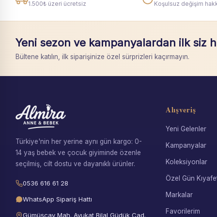
1.500₺ üzeri ücretsiz
Koşulsuz değişim hakk
Yeni sezon ve kampanyalardan ilk siz 
Bültene katılın, ilk siparişinize özel sürprizleri kaçırmayın.
Alışveriş
Yeni Gelenler
Türkiye'nin her yerine aynı gün kargo: 0-
Kampanyalar
14 yaş bebek ve çocuk giyiminde özenle
Koleksiyonlar
seçilmiş, cilt dostu ve dayanıklı ürünler.
Özel Gün Kıyafet
0536 616 61 28
Markalar
WhatsApp Sipariş Hattı
Favorilerim
Gümüşçay Mah. Avukat Bilal Güdük Cad.