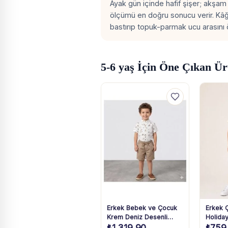
Ayak gün içinde hafif şişer; akşam
ölçümü en doğru sonucu verir. Kâ
bastırıp topuk-parmak ucu arasını 
5-6 yaş İçin Öne Çıkan Ür
Erkek Bebek ve Çocuk
Erkek 
Krem Deniz Desenli
Holiday
₺
1.319,90
₺
759
Gömlekli Taba Şortlu
Takım