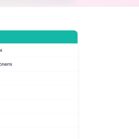
i
önemi