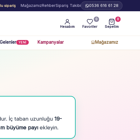
Mağazamız
Rehber
Sipariş Takibi
0536 616 61 28
u sipariş
0
0
Hesabım
Favoriler
Sepetim
 Gelenler
Kampanyalar
Mağazamız
YENİ
dur. İç taban uzunluğu
19-
 cm büyüme payı
ekleyin.