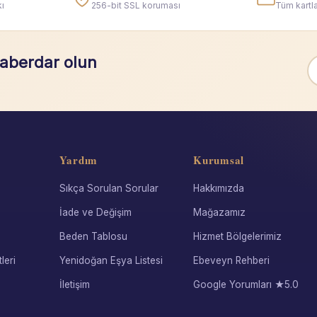
ı
256-bit SSL koruması
Tüm kartla
haberdar olun
Yardım
Kurumsal
Sıkça Sorulan Sorular
Hakkımızda
İade ve Değişim
Mağazamız
Beden Tablosu
Hizmet Bölgelerimiz
leri
Yenidoğan Eşya Listesi
Ebeveyn Rehberi
İletişim
Google Yorumları ★5.0