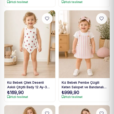
Hızlı teslimat
Hızlı teslimat
Kız Bebek Çilek Desenli
Kız Bebek Pembe Çizgili
Askılı Çıtçıtlı Bady 12 Ay-3
Keten Salopet ve Bandanalı
₺
169,90
₺
999,90
Yaş
Takım 6-24 Ay
Hızlı teslimat
Hızlı teslimat