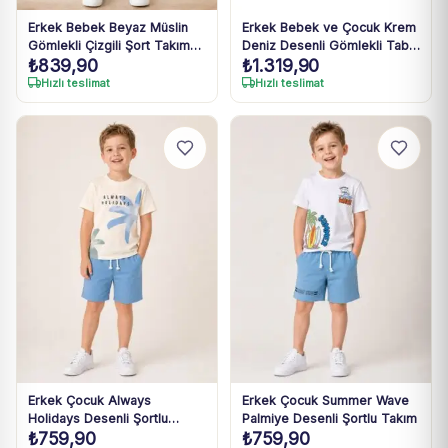
Erkek Bebek Beyaz Müslin
Erkek Bebek ve Çocuk Krem
Gömlekli Çizgili Şort Takım
Deniz Desenli Gömlekli Taba
₺
839,90
₺
1.319,90
6-24 Ay
Şortlu Müslin Takım 1-4 Yaş
Hızlı teslimat
Hızlı teslimat
Erkek Çocuk Always
Erkek Çocuk Summer Wave
Holidays Desenli Şortlu
Palmiye Desenli Şortlu Takım
₺
759,90
₺
759,90
Takım