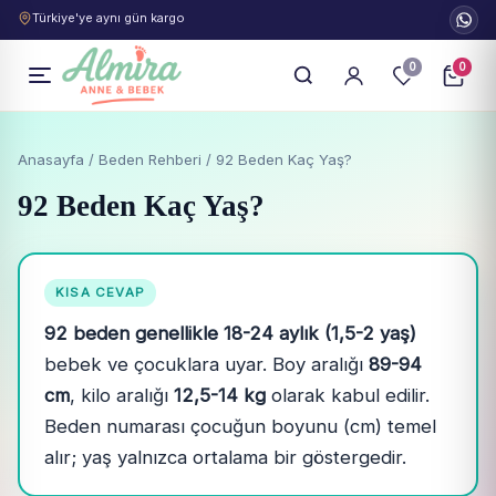
Türkiye'ye aynı gün kargo
0
0
Anasayfa
/
Beden Rehberi
/ 92 Beden Kaç Yaş?
92 Beden Kaç Yaş?
KISA CEVAP
92 beden genellikle 18-24 aylık (1,5-2 yaş)
bebek ve çocuklara uyar. Boy aralığı
89-94
cm
, kilo aralığı
12,5-14 kg
olarak kabul edilir.
Beden numarası çocuğun boyunu (cm) temel
alır; yaş yalnızca ortalama bir göstergedir.