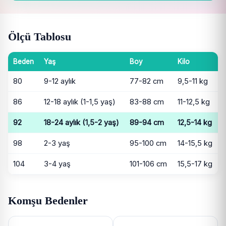
Ölçü Tablosu
Beden
Yaş
Boy
Kilo
80
9-12 aylık
77-82 cm
9,5-11 kg
86
12-18 aylık (1-1,5 yaş)
83-88 cm
11-12,5 kg
92
18-24 aylık (1,5-2 yaş)
89-94 cm
12,5-14 kg
98
2-3 yaş
95-100 cm
14-15,5 kg
104
3-4 yaş
101-106 cm
15,5-17 kg
Komşu Bedenler